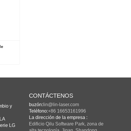
e 
Máquina de corte por láser de plataforma única
CONTÁCTENOS
buzón:
lin@lin-laser.com
mbio y
Teléfono:
+86 16653161996
La dirección de la empresa :
 LA
Edificio Qilu Software Park, zona de
serie LG
alta tecnología, Jinan, Shandong,