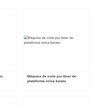
e 
Máquina de corte por láser de 
plataforma única barata
Máquina de corte por láser de plataforma única en China
Máquina de corte por láser de plataforma única barata
Contacta ahora