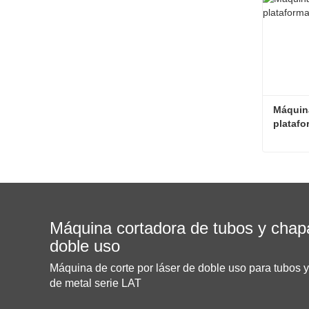
Máquina
platafo
Contac
Máquina cortadora de tubos y chap
doble uso
Máquina de corte por láser de doble uso para tubos 
de metal serie LAT