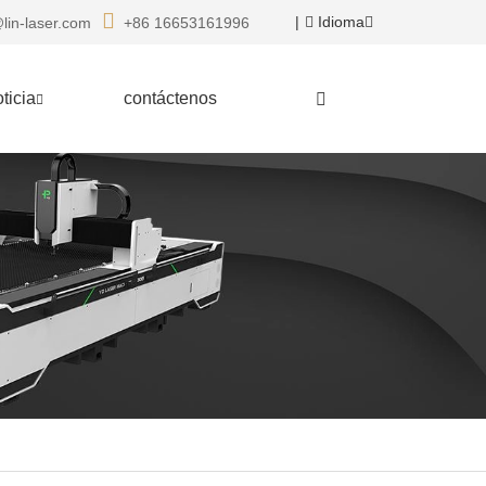
|
Idioma
lin-laser.com
+86 16653161996
ticia
contáctenos