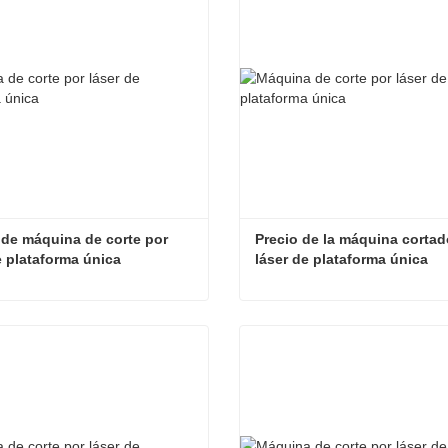
de máquina de corte por 
Precio de la máquina cortado
e plataforma única
láser de plataforma única
Equipo de máquina de corte por láser de plataforma única
ta ahora
Contacta ahora