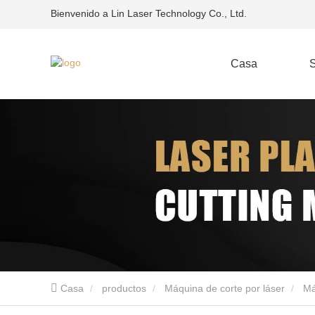
Bienvenido a Lin Laser Technology Co., Ltd.
Casa
S
Casa
productos
Máquina de corte por láser
Má