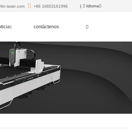
|
Idioma
lin-laser.com
+86 16653161996
ticia
contáctenos