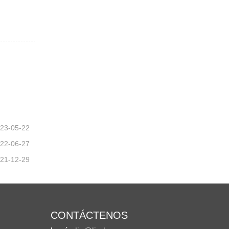
23-05-22
22-06-27
21-12-29
CONTÁCTENOS