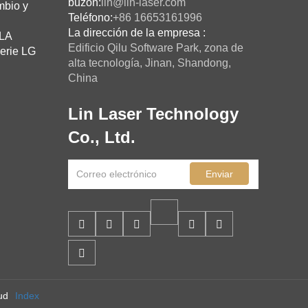
buzón:
lin@lin-laser.com
mbio y
Teléfono:
+86 16653161996
La dirección de la empresa :
 LA
Edificio Qilu Software Park, zona de
serie LG
alta tecnología, Jinan, Shandong,
China
Lin Laser Technology
Co., Ltd.
Enviar
ud
Index