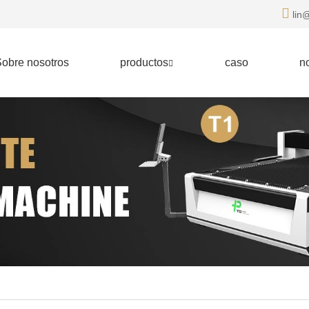
lin@
obre nosotros
productos
caso
no